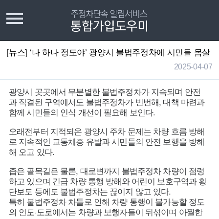
서비스 시행 지역확인
[뉴스] ‘나 하나 정도야’ 광양시 불법주정차에 시민들 몸살
2025-04-07
서비스 가입/수정/탈퇴
광양시 곳곳에서 무분별한 불법주정차가 지속되며 안전
과태료조회 홈페이지 안내
과 직결된 구역에서도 불법주정차가 빈번해, 대책 마련과
함께 시민들의 인식 개선이 필요해 보인다.
서비스소개
오래전부터 지적되온 광양시 주차 문제는 차량 흐름 방해
로 지속적인 교통체증 유발과 시민들의 안전 보행을 방해
서비스 유의사항
해 오고 있다.
좁은 골목길은 물론, 대로변까지 불법주정차 차량이 점령
자주묻는질문
하고 있으며 긴급 차량 통행 방해와 어린이 보호구역과 횡
단보도 등에도 불법주정차는 끊이지 않고 있다.
공지 및 뉴스
특히 불법주정차 차들로 인해 차량 통행이 불가능할 정도
의 인도·도로에서는 차량과 보행자들이 뒤섞이며 아찔한